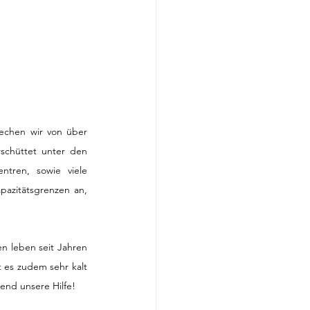
echen wir von über 
chüttet unter den 
tren, sowie viele 
azitätsgrenzen an, 
n leben seit Jahren 
 es zudem sehr kalt 
end unsere Hilfe! 