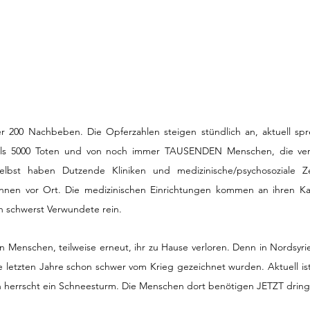
 200 Nachbeben. Die Opferzahlen steigen stündlich an, aktuell spr
 als 5000 Toten und von noch immer TAUSENDEN Menschen, die vers
lbst haben Dutzende Kliniken und medizinische/psychosoziale Zen
:innen vor Ort. Die medizinischen Einrichtungen kommen an ihren Kap
 schwerst Verwundete rein. 
Menschen, teilweise erneut, ihr zu Hause verloren. Denn in Nordsyrie
e letzten Jahre schon schwer vom Krieg gezeichnet wurden. Aktuell ist
rn herrscht ein Schneesturm. Die Menschen dort benötigen JETZT dring